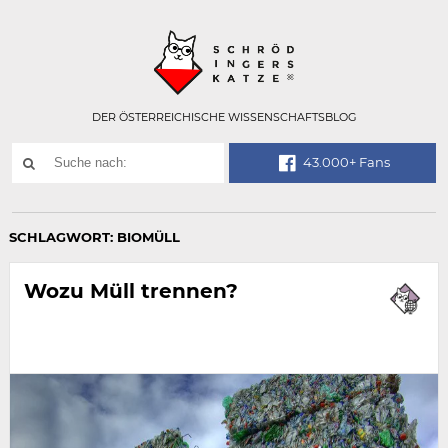
Technisch
SCHRÖDINGER
notwendiges
Feld
für
Recaptcha,
bitte
DER ÖSTERREICHISCHE WISSENSCHAFTSBLOG
ignorieren.
Suchwort
43.000+ Fans
SUCHE
NACH:
SCHLAGWORT:
BIOMÜLL
Wozu Müll trennen?