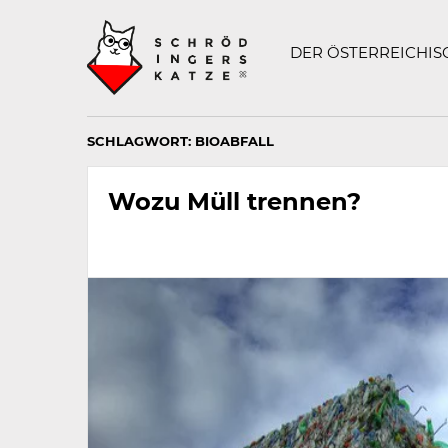
Technisch
SCHRÖDINGERS K
notwendiges
Feld
DER ÖSTERREICHI
für
Recaptcha,
bitte
ignorieren.
SCHLAGWORT:
BIOABFALL
Wozu Müll trennen?