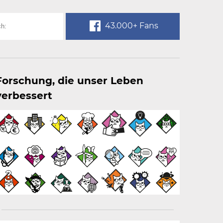
43.000+ Fans
Forschung, die unser Leben
verbessert