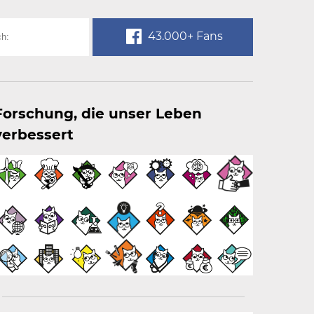
43.000+ Fans
Forschung, die unser Leben
verbessert