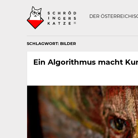
Technisch
SCHRÖDINGERS K
notwendiges
Feld
DER ÖSTERREICHI
für
Recaptcha,
bitte
ignorieren.
SCHLAGWORT:
BILDER
Ein Algorithmus macht Ku