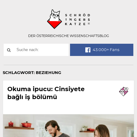
Technisch
SCHRÖDINGER
notwendiges
Feld
für
Recaptcha,
bitte
DER ÖSTERREICHISCHE WISSENSCHAFTSBLOG
ignorieren.
Suchwort
43.000+ Fans
SUCHE
NACH:
SCHLAGWORT:
BEZIEHUNG
Okuma ipucu: Cinsiyete
bağlı iş bölümü