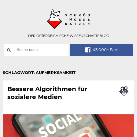
Technisch
SCHRÖDINGER
notwendiges
Feld
für
Recaptcha,
bitte
DER ÖSTERREICHISCHE WISSENSCHAFTSBLOG
ignorieren.
Suchwort
43.000+ Fans
SUCHE
NACH:
SCHLAGWORT:
AUFMERKSAMKEIT
Bessere Algorithmen für
sozialere Medien