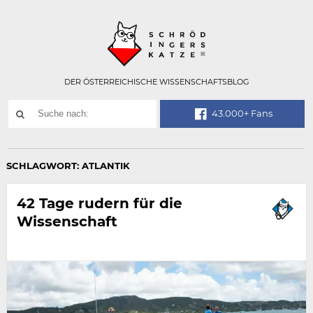
Technisch
SCHRÖDINGER
notwendiges
Feld
für
Recaptcha,
bitte
DER ÖSTERREICHISCHE WISSENSCHAFTSBLOG
ignorieren.
Suchwort
43.000+ Fans
SUCHE
NACH:
SCHLAGWORT:
ATLANTIK
42 Tage rudern für die
Wissenschaft