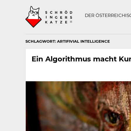
Technisch
SCHRÖDINGERS K
notwendiges
Feld
DER ÖSTERREICHI
für
Recaptcha,
bitte
ignorieren.
SCHLAGWORT:
ARTIFIVIAL INTELLIGENCE
Ein Algorithmus macht Ku