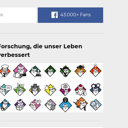
43.000+ Fans
Forschung, die unser Leben
verbessert