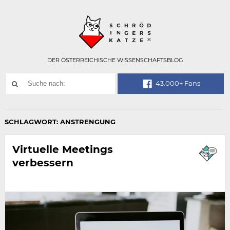
Technisch
SCHRÖDINGER
notwendiges
Feld
für
Recaptcha,
bitte
DER ÖSTERREICHISCHE WISSENSCHAFTSBLOG
ignorieren.
Suchwort
43.000+ Fans
SUCHE
NACH:
SCHLAGWORT:
ANSTRENGUNG
Virtuelle Meetings
verbessern