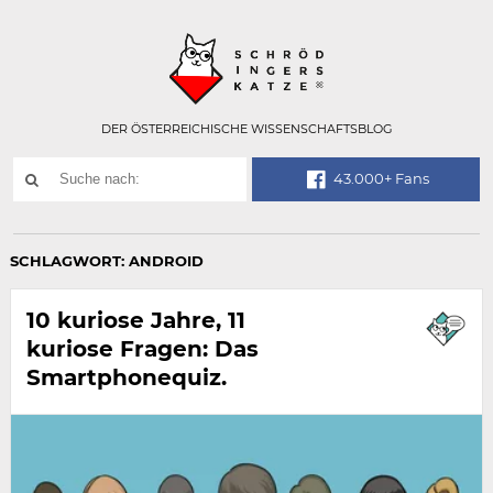
Technisch
SCHRÖDINGER
notwendiges
Feld
für
Recaptcha,
bitte
DER ÖSTERREICHISCHE WISSENSCHAFTSBLOG
ignorieren.
Suchwort
43.000+ Fans
SUCHE
NACH:
SCHLAGWORT:
ANDROID
10 kuriose Jahre, 11
kuriose Fragen: Das
Smartphonequiz.