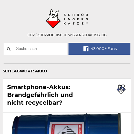
Technisch
SCHRÖDINGER
notwendiges
Feld
für
Recaptcha,
bitte
DER ÖSTERREICHISCHE WISSENSCHAFTSBLOG
ignorieren.
Suchwort
43.000+ Fans
SUCHE
NACH:
SCHLAGWORT:
AKKU
Smartphone-Akkus:
Brandgefährlich und
nicht recycelbar?