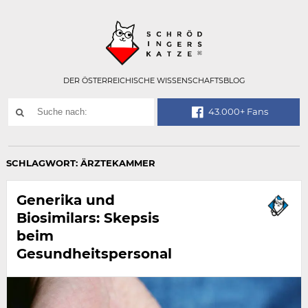
Technisch
SCHRÖDINGER
notwendiges
Feld
für
Recaptcha,
bitte
DER ÖSTERREICHISCHE WISSENSCHAFTSBLOG
ignorieren.
Suchwort
43.000+ Fans
SUCHE
NACH:
SCHLAGWORT:
ÄRZTEKAMMER
Generika und
Biosimilars: Skepsis
beim
Gesundheitspersonal