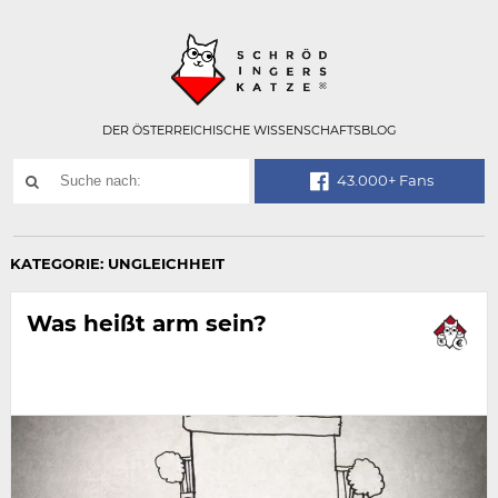
Technisch
SCHRÖDINGER
notwendiges
Feld
für
Recaptcha,
bitte
DER ÖSTERREICHISCHE WISSENSCHAFTSBLOG
ignorieren.
Suchwort
43.000+ Fans
SUCHE
NACH:
KATEGORIE:
UNGLEICHHEIT
Was heißt arm sein?